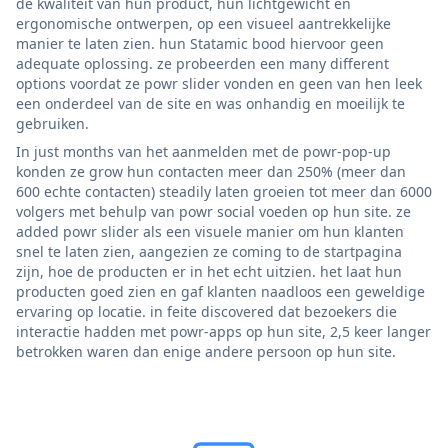
de kwaliteit van hun product, hun lichtgewicht en
ergonomische ontwerpen, op een visueel aantrekkelijke
manier te laten zien. hun Statamic bood hiervoor geen
adequate oplossing. ze probeerden een many different
options voordat ze powr slider vonden en geen van hen leek
een onderdeel van de site en was onhandig en moeilijk te
gebruiken.
In just months van het aanmelden met de powr-pop-up
konden ze grow hun contacten meer dan 250% (meer dan
600 echte contacten) steadily laten groeien tot meer dan 6000
volgers met behulp van powr social voeden op hun site. ze
added powr slider als een visuele manier om hun klanten
snel te laten zien, aangezien ze coming to de startpagina
zijn, hoe de producten er in het echt uitzien. het laat hun
producten goed zien en gaf klanten naadloos een geweldige
ervaring op locatie. in feite discovered dat bezoekers die
interactie hadden met powr-apps op hun site, 2,5 keer langer
betrokken waren dan enige andere persoon op hun site.