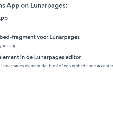
s App on Lunarpages:
App
bed-fragment voor Lunarpages
 your app
element in de Lunarpages editor
Lunarpages element dat html of een embed-code accepteert