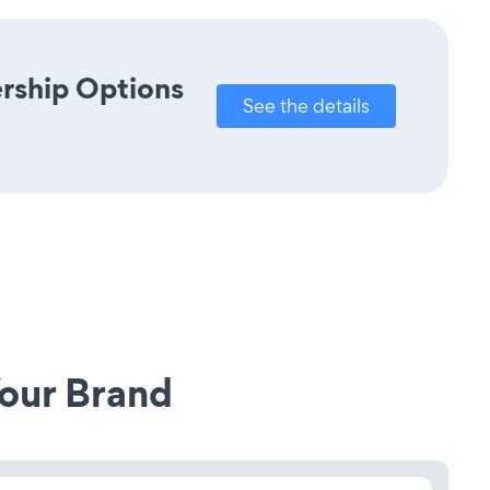
rship Options
See the details
our Brand