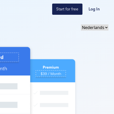
Start for free
Log In