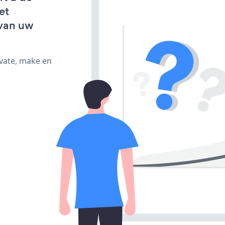
et
van uw
ivate, make en