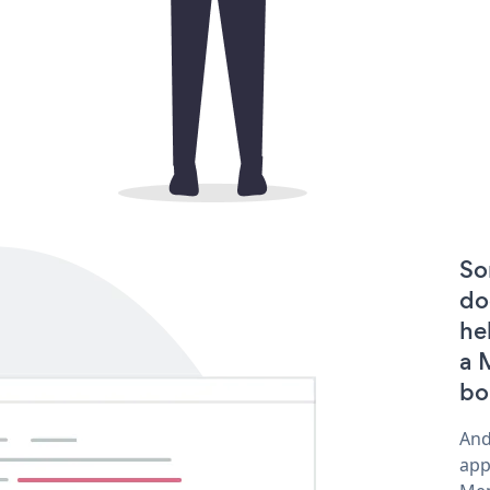
So
do
he
a 
bo
And
app