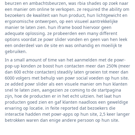
beurzen en ambachtsbeurzen, was rbia shades op zoek naar
een manier om online te verkopen. ze required the ability om
bezoekers de kwaliteit van hun product, hun lichtgewicht en
ergonomische ontwerpen, op een visueel aantrekkelijke
manier te laten zien. hun iframe bood hiervoor geen
adequate oplossing. ze probeerden een many different
options voordat ze powr slider vonden en geen van hen leek
een onderdeel van de site en was onhandig en moeilijk te
gebruiken.
In a small amount of time van het aanmelden met de powr-
pop-up konden ze boost hun contacten meer dan 250% (meer
dan 600 echte contacten) steadily laten groeien tot meer dan
6000 volgers met behulp van powr social voeden op hun site.
ze added powr slider als een visuele manier om hun klanten
snel te laten zien, aangezien ze coming to de startpagina
zijn, hoe de producten er in het echt uitzien. het laat hun
producten goed zien en gaf klanten naadloos een geweldige
ervaring op locatie. in feite reported dat bezoekers die
interactie hadden met powr-apps op hun site, 2,5 keer langer
betrokken waren dan enige andere persoon op hun site.