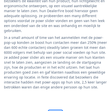
bezoekers de kwaliteit van hun product, hun lichtgewicht en
ergonomische ontwerpen, op een visueel aantrekkelijke
manier te laten zien. hun DealerFire bood hiervoor geen
adequate oplossing. ze probeerden een many different
options voordat ze powr slider vonden en geen van hen leek
een onderdeel van de site en was onhandig en moeilijk te
gebruiken.
In a small amount of time van het aanmelden met de powr-
pop-up konden ze boost hun contacten meer dan 250% (meer
dan 600 echte contacten) steadily laten groeien tot meer dan
6000 volgers met behulp van powr social voeden op hun site.
ze added powr slider als een visuele manier om hun klanten
snel te laten zien, aangezien ze landing on de startpagina
zijn, hoe de producten er in het echt uitzien. het laat hun
producten goed zien en gaf klanten naadloos een geweldige
ervaring op locatie. in feite discovered dat bezoekers die
interactie hadden met powr-apps op hun site, 2,5 keer langer
betrokken waren dan enige andere persoon op hun site.