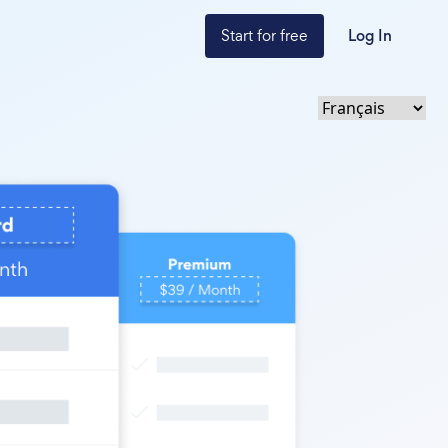
Start for free
Log In