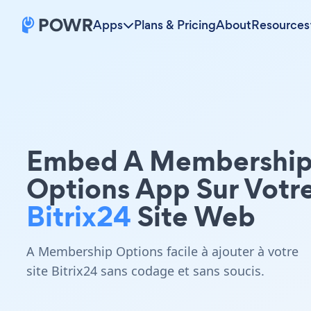
Apps
Plans & Pricing
About
Resources
Embed A Membershi
Options App Sur Votr
Bitrix24
Site Web
A Membership Options facile à ajouter à votre
site Bitrix24 sans codage et sans soucis.