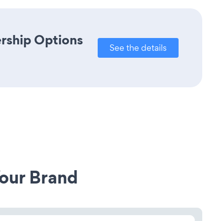
rship Options
See the details
our Brand