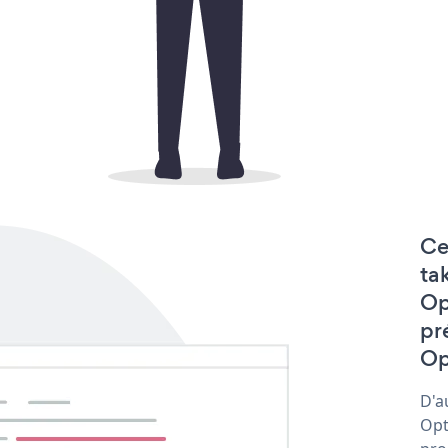
Ce
ta
Op
pr
Op
D'a
Opt