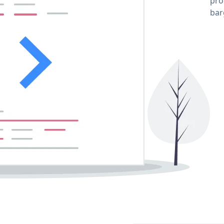
pro
bar