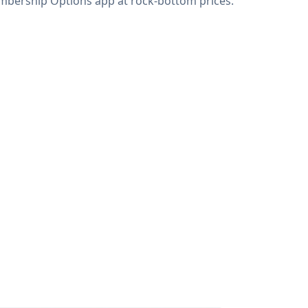
bership Options app at rock-bottom prices.