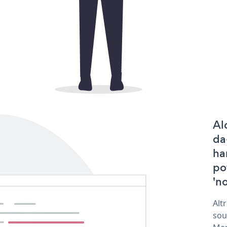
Al
da
ha
po
'no
Alt
sou