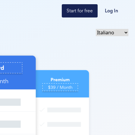
Start for free
Log In