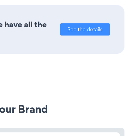
 have all the
See the details
our Brand