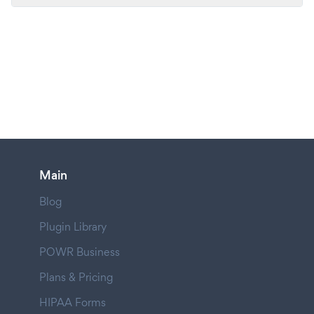
Main
Blog
Plugin Library
POWR Business
Plans & Pricing
HIPAA Forms