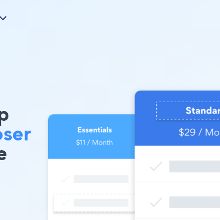
p
ser
e