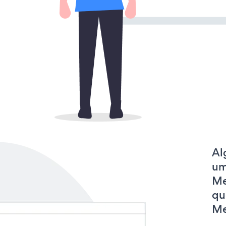
Al
um
Me
qu
Me