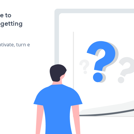
e to
 getting
ivate, turn e