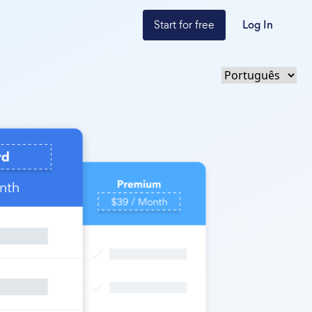
Start for free
Log In