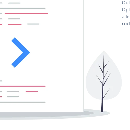
Out
Opt
all
roc