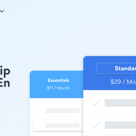
ip
En