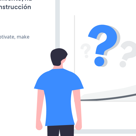
onstrucción
ptivate, make