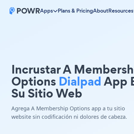
Apps
Plans & Pricing
About
Resources
Incrustar A Membersh
Options
Dialpad
App 
Su Sitio Web
Agrega A Membership Options app a tu sitio
website sin codificación ni dolores de cabeza.