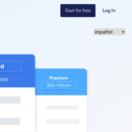
Start for free
Log In