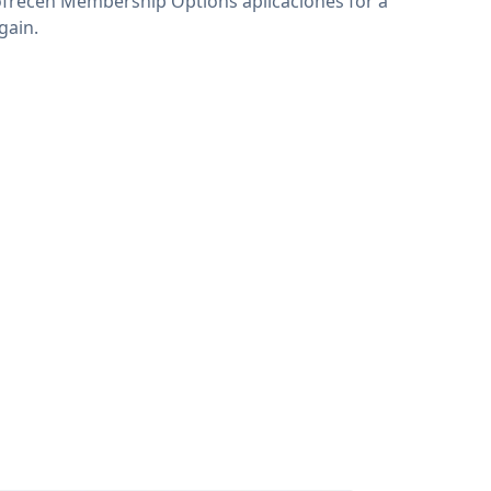
ofrecen Membership Options aplicaciones for a
gain.