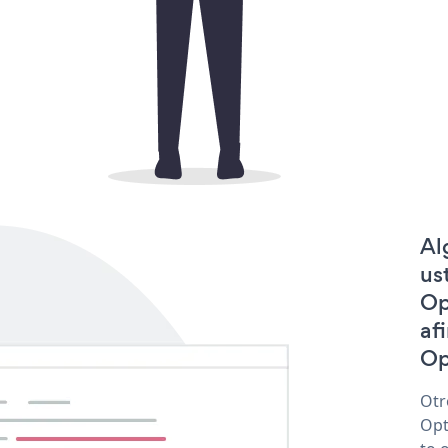
Al
us
Op
af
Op
Otr
Opt