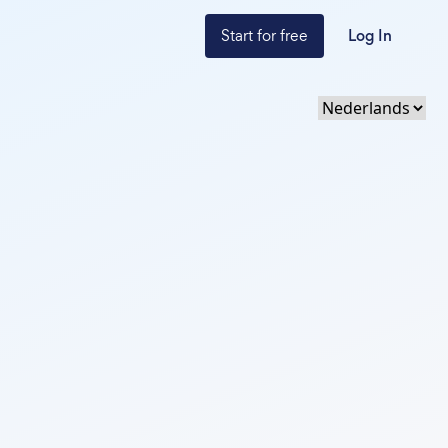
Start for free
Log In