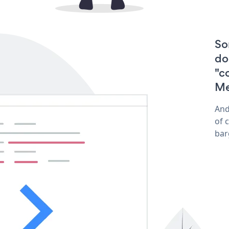
So
do
"c
Me
And
of 
bar