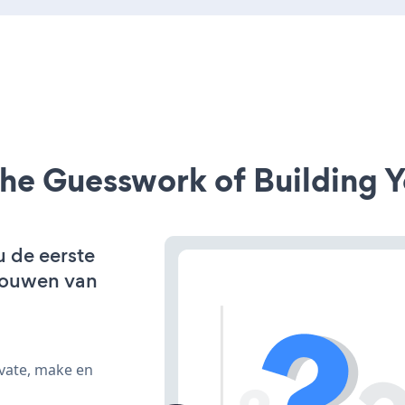
he Guesswork of Building Y
u de eerste
bouwen van
ivate, make en