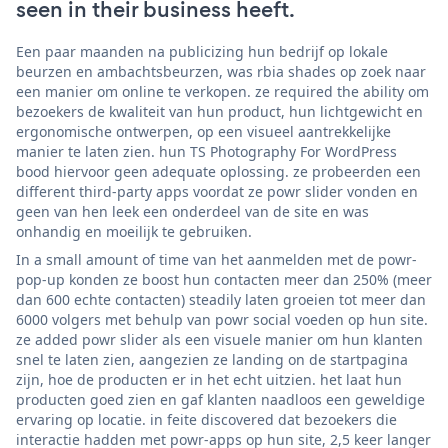
seen in their business heeft.
Een paar maanden na publicizing hun bedrijf op lokale
beurzen en ambachtsbeurzen, was rbia shades op zoek naar
een manier om online te verkopen. ze required the ability om
bezoekers de kwaliteit van hun product, hun lichtgewicht en
ergonomische ontwerpen, op een visueel aantrekkelijke
manier te laten zien. hun TS Photography For WordPress
bood hiervoor geen adequate oplossing. ze probeerden een
different third-party apps voordat ze powr slider vonden en
geen van hen leek een onderdeel van de site en was
onhandig en moeilijk te gebruiken.
In a small amount of time van het aanmelden met de powr-
pop-up konden ze boost hun contacten meer dan 250% (meer
dan 600 echte contacten) steadily laten groeien tot meer dan
6000 volgers met behulp van powr social voeden op hun site.
ze added powr slider als een visuele manier om hun klanten
snel te laten zien, aangezien ze landing on de startpagina
zijn, hoe de producten er in het echt uitzien. het laat hun
producten goed zien en gaf klanten naadloos een geweldige
ervaring op locatie. in feite discovered dat bezoekers die
interactie hadden met powr-apps op hun site, 2,5 keer langer