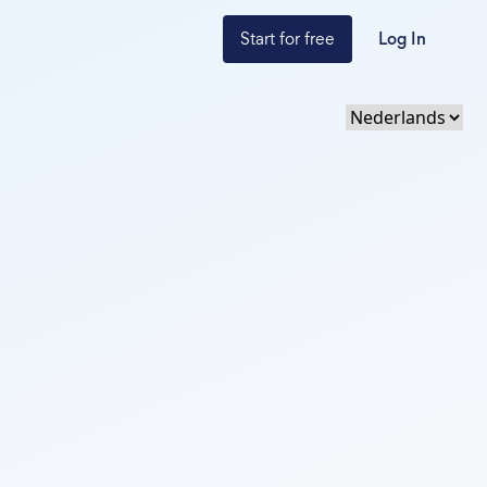
Start for free
Log In