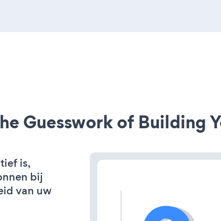
he Guesswork of Building Y
ef is,
onnen bij
eid van uw