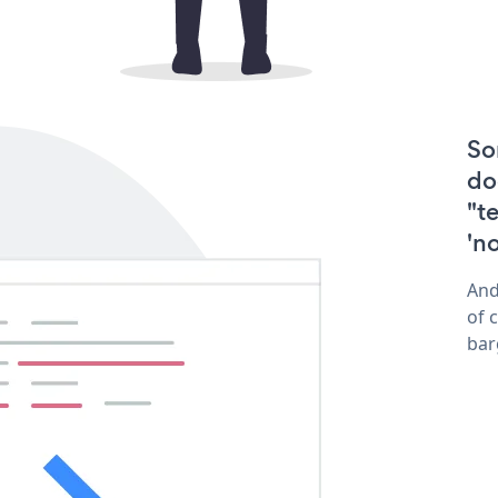
So
do
"t
'n
And
of 
bar