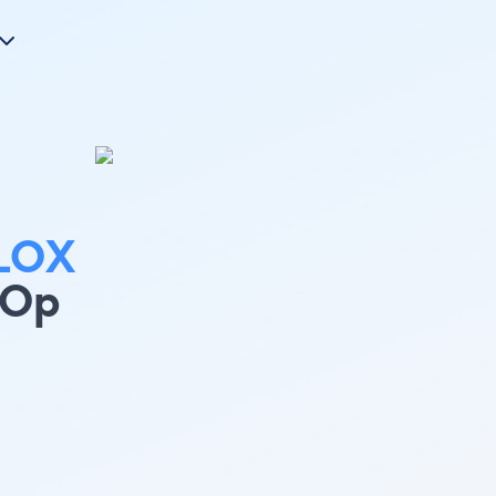
LOX
 Op