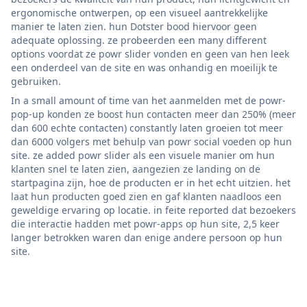
ergonomische ontwerpen, op een visueel aantrekkelijke
manier te laten zien. hun Dotster bood hiervoor geen
adequate oplossing. ze probeerden een many different
options voordat ze powr slider vonden en geen van hen leek
een onderdeel van de site en was onhandig en moeilijk te
gebruiken.
In a small amount of time van het aanmelden met de powr-
pop-up konden ze boost hun contacten meer dan 250% (meer
dan 600 echte contacten) constantly laten groeien tot meer
dan 6000 volgers met behulp van powr social voeden op hun
site. ze added powr slider als een visuele manier om hun
klanten snel te laten zien, aangezien ze landing on de
startpagina zijn, hoe de producten er in het echt uitzien. het
laat hun producten goed zien en gaf klanten naadloos een
geweldige ervaring op locatie. in feite reported dat bezoekers
die interactie hadden met powr-apps op hun site, 2,5 keer
langer betrokken waren dan enige andere persoon op hun
site.