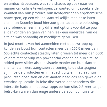
en ambachtsbeurzen, was rbia shades op zoek naar een
manier om online te verkopen. ze wanted om bezoekers de
kwaliteit van hun product, hun lichtgewicht en ergonomische
ontwerpen, op een visueel aantrekkelijke manier te laten
zien. hun Doomby bood hiervoor geen adequate oplossing.
ze probeerden een many different options voordat ze powr
slider vonden en geen van hen leek een onderdeel van de
site en was onhandig en moeilijk te gebruiken.
In just months van het aanmelden met de powr-pop-up
konden ze boost hun contacten meer dan 250% (meer dan
600 echte contacten) steadily laten groeien tot meer dan 6000
volgers met behulp van powr social voeden op hun site. ze
added powr slider als een visuele manier om hun klanten
snel te laten zien, aangezien ze coming to de startpagina
zijn, hoe de producten er in het echt uitzien. het laat hun
producten goed zien en gaf klanten naadloos een geweldige
ervaring op locatie. in feite discovered dat bezoekers die
interactie hadden met powr-apps op hun site, 2,5 keer langer
betrokken waren dan enige andere persoon op hun site.