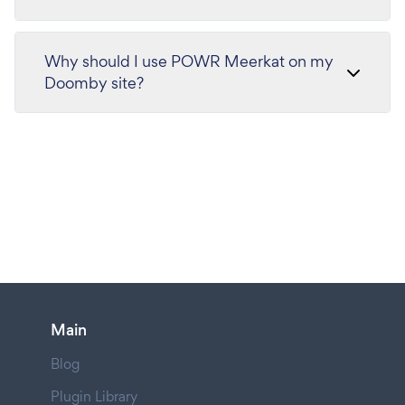
Why should I use POWR Meerkat on my
Doomby site?
Main
Blog
Plugin Library