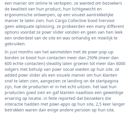
een manier om online te verkopen. ze wanted om bezoekers
de kwaliteit van hun product, hun lichtgewicht en
ergonomische ontwerpen, op een visueel aantrekkelijke
manier te laten zien. hun Cargo Collective bood hiervoor
geen adequate oplossing. ze probeerden een many different
options voordat ze powr slider vonden en geen van hen leek
een onderdeel van de site en was onhandig en moeilijk te
gebruiken.
In just months van het aanmelden met de powr-pop-up
konden ze boost hun contacten meer dan 250% (meer dan
600 echte contacten) steadily laten groeien tot meer dan 6000
volgers met behulp van powr social voeden op hun site. ze
added powr slider als een visuele manier om hun klanten
snel te laten zien, aangezien ze landing on de startpagina
zijn, hoe de producten er in het echt uitzien. het laat hun
producten goed zien en gaf klanten naadloos een geweldige
ervaring op locatie. in feite reported dat bezoekers die
interactie hadden met powr-apps op hun site, 2,5 keer langer
betrokken waren dan enige andere persoon op hun site.