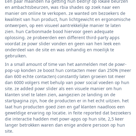
Een paar maanden na getting hun bedrijf op lokale beurzen
en ambachtsbeurzen, was rbia shades op zoek naar een
manier om online te verkopen. ze wanted om bezoekers de
kwaliteit van hun product, hun lichtgewicht en ergonomische
ontwerpen, op een visueel aantrekkelijke manier te laten
zien. hun Carbonmade bood hiervoor geen adequate
oplossing. ze probeerden een different third-party apps
voordat ze powr slider vonden en geen van hen leek een
onderdeel van de site en was onhandig en moeilijk te
gebruiken.
In a small amount of time van het aanmelden met de powr-
pop-up konden ze boost hun contacten meer dan 250% (meer
dan 600 echte contacten) constantly laten groeien tot meer
dan 6000 volgers met behulp van powr social voeden op hun
site. ze added powr slider als een visuele manier om hun
klanten snel te laten zien, aangezien ze landing on de
startpagina zijn, hoe de producten er in het echt uitzien. het
laat hun producten goed zien en gaf klanten naadloos een
geweldige ervaring op locatie. in feite reported dat bezoekers
die interactie hadden met powr-apps op hun site, 2,5 keer
langer betrokken waren dan enige andere persoon op hun
site.