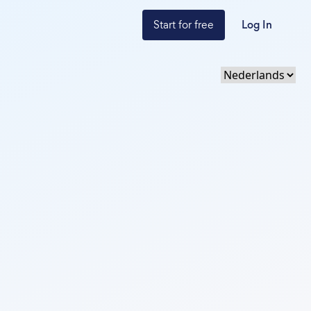
Start for free
Log In