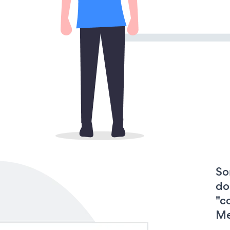
So
do
"c
Me