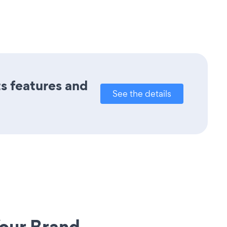
ts features and
See the details
our Brand