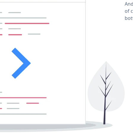
And
of 
bot