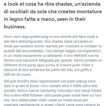
a look at cosa ha rbia shades, un'azienda
di occhiali da sole che creates montature
in legno fatte a mano, seen in their
business.
Pochi mesi dopo publicizing la loro attività alle fiere locali e
alle fiere dell'artigianato, rbia shades stava cercando un
modo per vendere online. wanted per mostrare ai visitatori la
qualità del loro prodotto, i loro design leggeri ed ergonomici,
in un modo visivamente accattivante. il loro WebSelf non ha
fornito una soluzione adeguata per questo. hanno provato un
different third-party apps prima di trovare powr slider e
nessuno di loro sembrava far parte del sito, era goffo e
difficile da usare.
Nel just months della registrazione con powr popup sono
stati in grado di boost i loro contatti oltre il 250% (oltre 600
contatti reali) e hanno constantly cresciuto i loro social media
fino a oltre 6000 follower utilizzando powr social feed sul loro
sito. loro added powr slider come un modo visivo per
mostrare rapidamente ai propri clienti come sono coming to