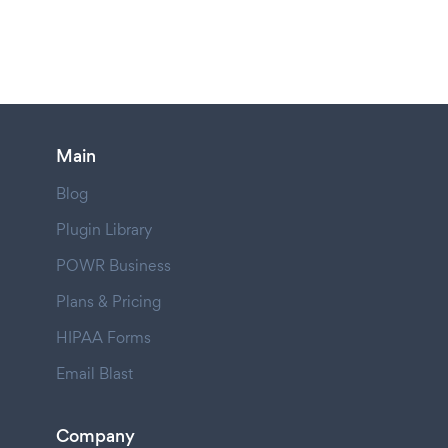
Main
Blog
Plugin Library
POWR Business
Plans & Pricing
HIPAA Forms
Email Blast
Company