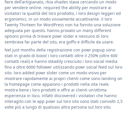
fiere dell'artigianato, rbia shades stava cercando un modo
per vendere online. required the ability per mostrare ai
visitatori la qualità del loro prodotto, i loro design leggeri ed
ergonomici, in un modo visivamente accattivante. il loro
Twenty Thirteen for WordPress non ha fornito una soluzione
adeguata per questo. hanno provato un many different
options prima di trovare powr slider e nessuno di loro
sembrava far parte del sito, era goffo e difficile da usare.
Nel just months della registrazione con powr popup sono
stati in grado di boost i loro contatti oltre il 250% (oltre 600
contatti reali) e hanno steadily cresciuto i loro social media
fino a oltre 6000 follower utilizzando powr social feed sul loro
sito. loro added powr slider come un modo visivo per
mostrare rapidamente ai propri clienti come sono landing on
la homepage come appaiono i prodotti nella vita reale.
mostra bene i loro prodotti e offre ai clienti un'ottima
esperienza in loco. infatti discovered i visitatori che hanno
interagito con le app powr sul loro sito sono stati coinvolti 2,5
volte più a lungo di qualsiasi altra persona sul loro sito.