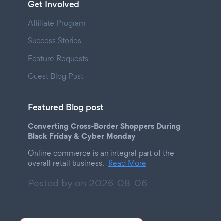
Get Involved
Affiliate Program
Success Stories
Feature Requests
Guest Blog Post
Featured Blog post
Converting Cross-Border Shoppers During
Black Friday & Cyber Monday
Online commerce is an integral part of the
overall retail business.
Read More
Posted by on
2026-08-06