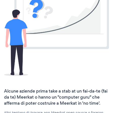
Alcune aziende prima take a stab at un fai-da-te (fai
da te) Meerkat o hanno un "computer guru" che
afferma di poter costruire a Meerkat in 'no time'.
Altri tentano di trovare app Meerkat open source o foreign