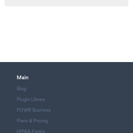
Main
Blog
Plugin Library
POWR Business
Plans & Pricing
HIPAA Forms