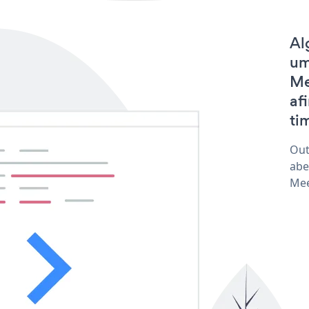
Al
um
Me
af
tim
Out
abe
Mee