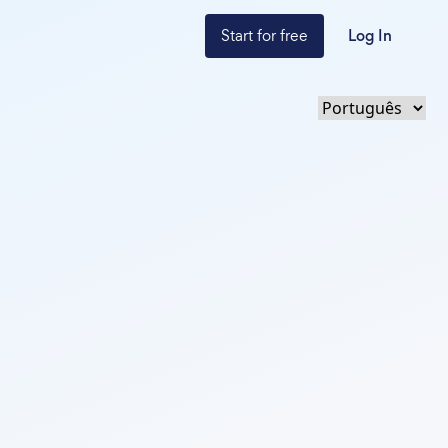
Start for free
Log In