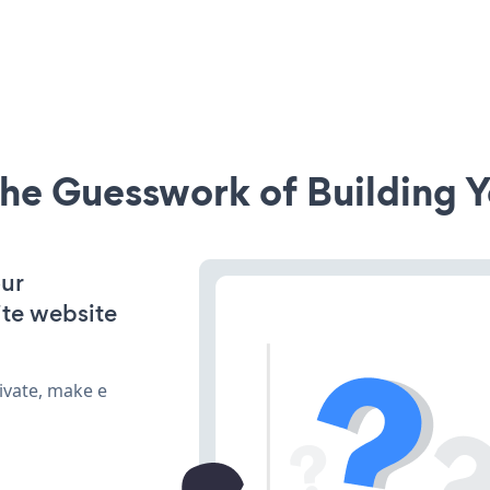
he Guesswork of Building Y
our
te website
ivate, make e