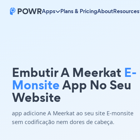
Apps
Plans & Pricing
About
Resources
Embutir A Meerkat
E-
Monsite
App No Seu
Website
app adicione A Meerkat ao seu site E-monsite
sem codificação nem dores de cabeça.