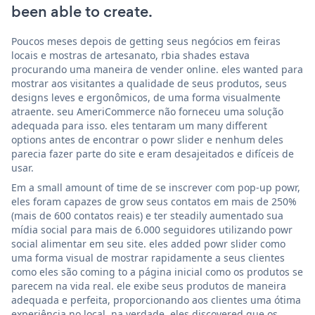
been able to create.
Poucos meses depois de getting seus negócios em feiras
locais e mostras de artesanato, rbia shades estava
procurando uma maneira de vender online. eles wanted para
mostrar aos visitantes a qualidade de seus produtos, seus
designs leves e ergonômicos, de uma forma visualmente
atraente. seu AmeriCommerce não forneceu uma solução
adequada para isso. eles tentaram um many different
options antes de encontrar o powr slider e nenhum deles
parecia fazer parte do site e eram desajeitados e difíceis de
usar.
Em a small amount of time de se inscrever com pop-up powr,
eles foram capazes de grow seus contatos em mais de 250%
(mais de 600 contatos reais) e ter steadily aumentado sua
mídia social para mais de 6.000 seguidores utilizando powr
social alimentar em seu site. eles added powr slider como
uma forma visual de mostrar rapidamente a seus clientes
como eles são coming to a página inicial como os produtos se
parecem na vida real. ele exibe seus produtos de maneira
adequada e perfeita, proporcionando aos clientes uma ótima
experiência no local. na verdade, eles discovered que os