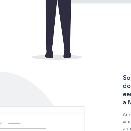
So
do
ee
a 
And
vin
app