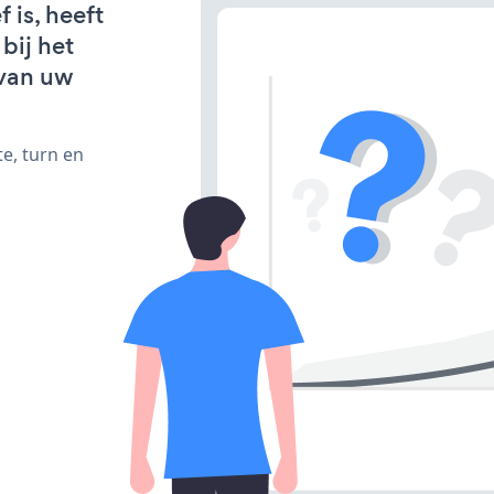
 is, heeft
bij het
van uw
e, turn en