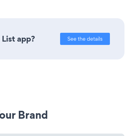
 List app?
See the details
our Brand