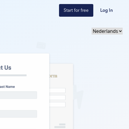
Start for free
Log In