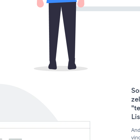
So
ze
"t
Li
And
vin