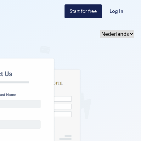
Start for free
Log In