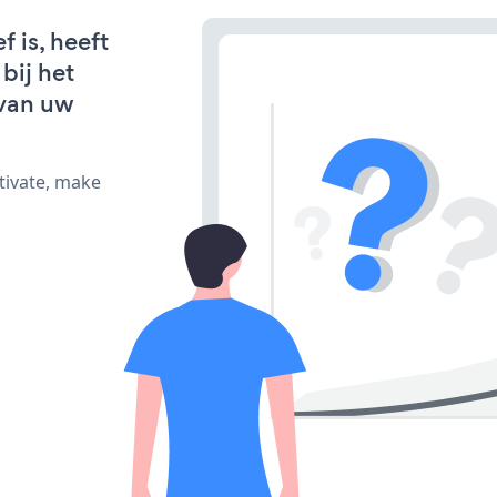
 is, heeft
bij het
van uw
tivate, make