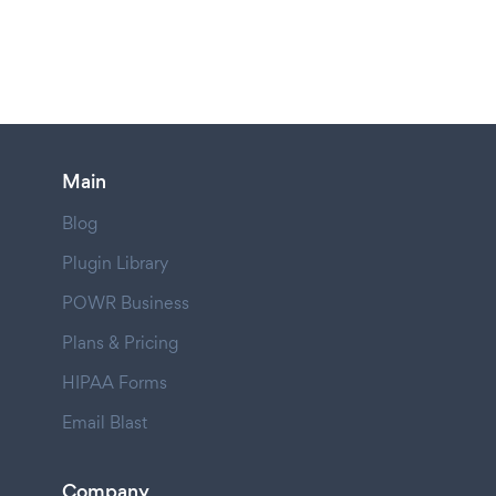
Main
Blog
Plugin Library
POWR Business
Plans & Pricing
HIPAA Forms
Email Blast
Company