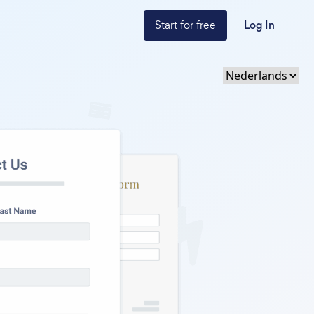
Start for free
Log In