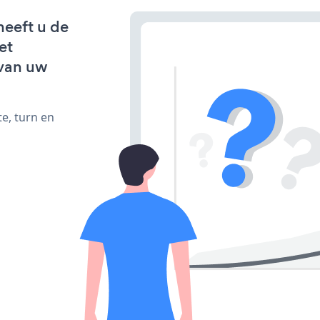
heeft u de
et
van uw
e, turn en