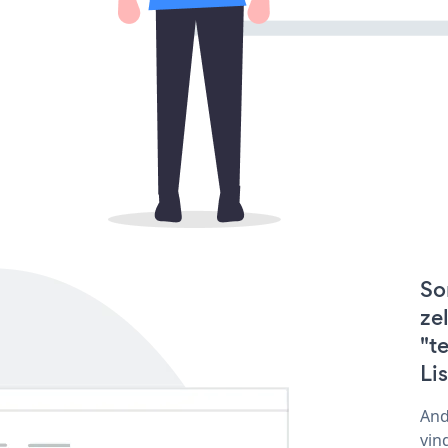
So
ze
"t
Li
And
vin