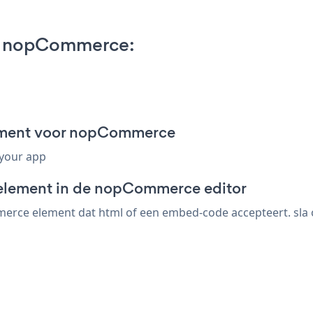
on nopCommerce:
agment voor nopCommerce
 your app
-element in de nopCommerce editor
rce element dat html of een embed-code accepteert. sla op