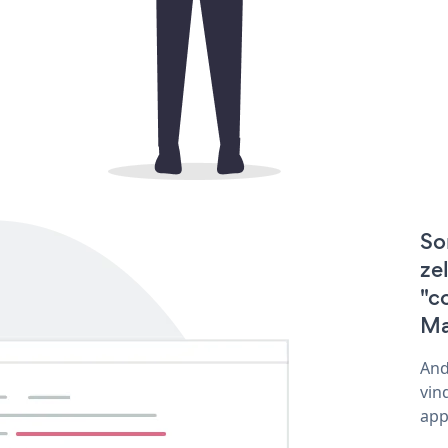
So
ze
"c
Ma
And
vin
app