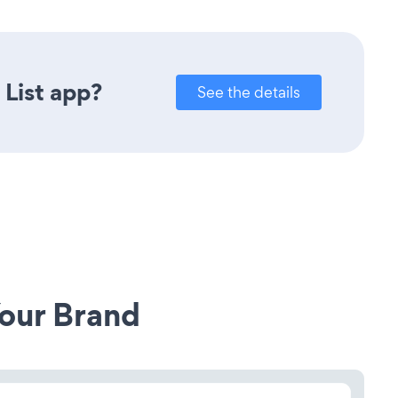
 List app?
See the details
our Brand