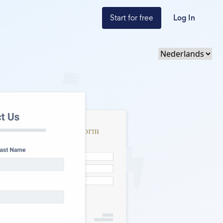
Start for free
Log In