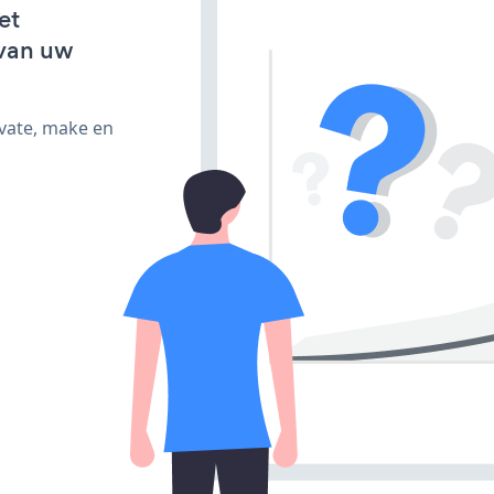
et
van uw
ivate, make en