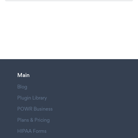
Main
Blog
Plugin Library
POWR Business
Plans & Pricing
HIPAA Forms