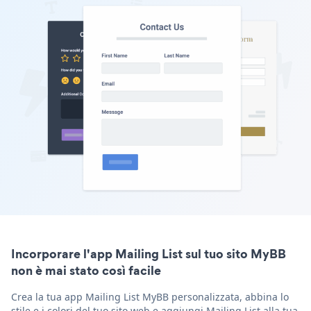
Incorporare l'app Mailing List sul tuo sito MyBB
non è mai stato così facile
Crea la tua app Mailing List MyBB personalizzata, abbina lo
stile e i colori del tuo sito web e aggiungi Mailing List alla tua