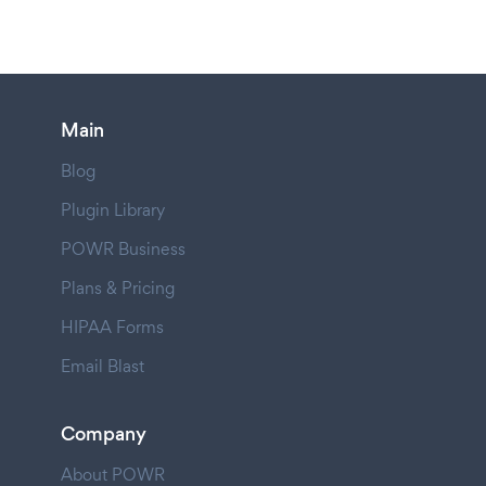
Main
Blog
Plugin Library
POWR Business
Plans & Pricing
HIPAA Forms
Email Blast
Company
About POWR