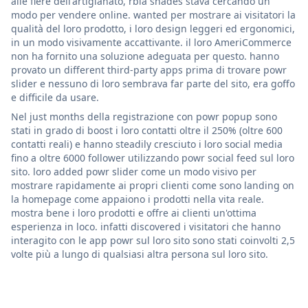
alle fiere dell'artigianato, rbia shades stava cercando un
modo per vendere online. wanted per mostrare ai visitatori la
qualità del loro prodotto, i loro design leggeri ed ergonomici,
in un modo visivamente accattivante. il loro AmeriCommerce
non ha fornito una soluzione adeguata per questo. hanno
provato un different third-party apps prima di trovare powr
slider e nessuno di loro sembrava far parte del sito, era goffo
e difficile da usare.
Nel just months della registrazione con powr popup sono
stati in grado di boost i loro contatti oltre il 250% (oltre 600
contatti reali) e hanno steadily cresciuto i loro social media
fino a oltre 6000 follower utilizzando powr social feed sul loro
sito. loro added powr slider come un modo visivo per
mostrare rapidamente ai propri clienti come sono landing on
la homepage come appaiono i prodotti nella vita reale.
mostra bene i loro prodotti e offre ai clienti un'ottima
esperienza in loco. infatti discovered i visitatori che hanno
interagito con le app powr sul loro sito sono stati coinvolti 2,5
volte più a lungo di qualsiasi altra persona sul loro sito.