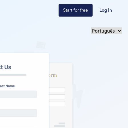
Start for free
Log In