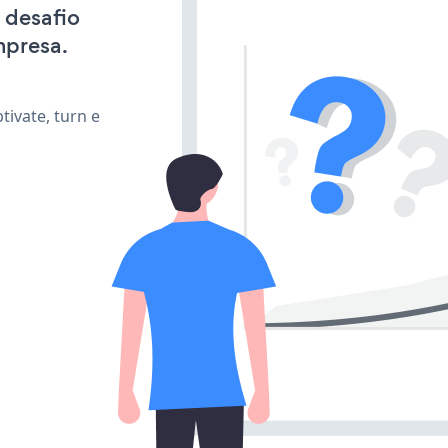
 desafio
mpresa.
ivate, turn e