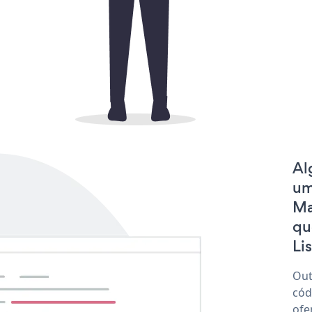
Al
um
Ma
qu
Lis
Out
cód
ofe