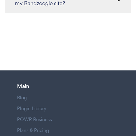
my Bandzoogle site?
Main
Blog
Plugin Library
POWR Business
Plans & Pricing