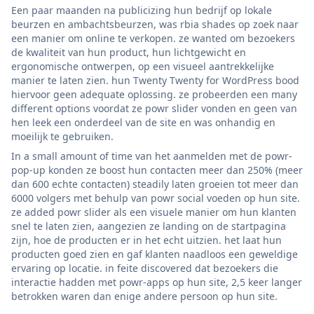
Een paar maanden na publicizing hun bedrijf op lokale
beurzen en ambachtsbeurzen, was rbia shades op zoek naar
een manier om online te verkopen. ze wanted om bezoekers
de kwaliteit van hun product, hun lichtgewicht en
ergonomische ontwerpen, op een visueel aantrekkelijke
manier te laten zien. hun Twenty Twenty for WordPress bood
hiervoor geen adequate oplossing. ze probeerden een many
different options voordat ze powr slider vonden en geen van
hen leek een onderdeel van de site en was onhandig en
moeilijk te gebruiken.
In a small amount of time van het aanmelden met de powr-
pop-up konden ze boost hun contacten meer dan 250% (meer
dan 600 echte contacten) steadily laten groeien tot meer dan
6000 volgers met behulp van powr social voeden op hun site.
ze added powr slider als een visuele manier om hun klanten
snel te laten zien, aangezien ze landing on de startpagina
zijn, hoe de producten er in het echt uitzien. het laat hun
producten goed zien en gaf klanten naadloos een geweldige
ervaring op locatie. in feite discovered dat bezoekers die
interactie hadden met powr-apps op hun site, 2,5 keer langer
betrokken waren dan enige andere persoon op hun site.