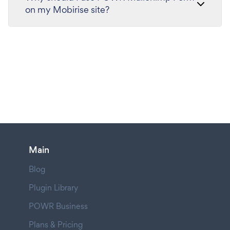
on my Mobirise site?
Main
Blog
Plugin Library
POWR Business
Plans & Pricing