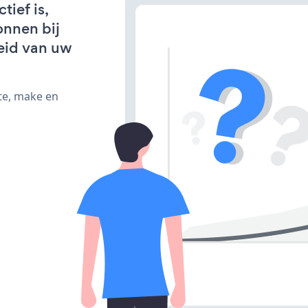
ief is,
onnen bij
eid van uw
te, make en