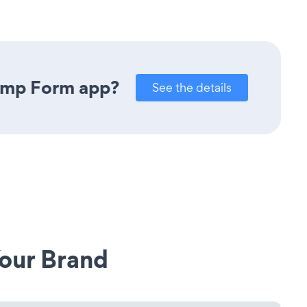
himp Form app?
See the details
our Brand