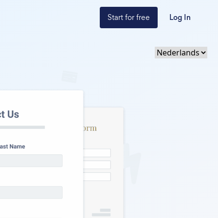
Start for free
Log In