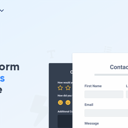
Form
s
e