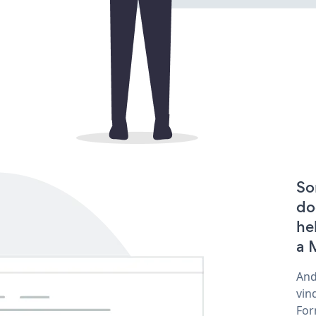
So
do
he
a 
And
vin
For