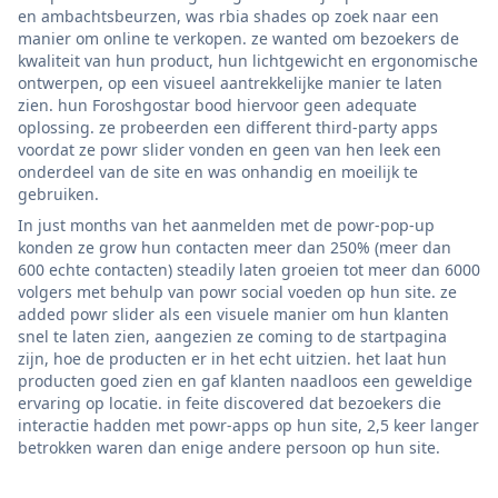
en ambachtsbeurzen, was rbia shades op zoek naar een
manier om online te verkopen. ze wanted om bezoekers de
kwaliteit van hun product, hun lichtgewicht en ergonomische
ontwerpen, op een visueel aantrekkelijke manier te laten
zien. hun Foroshgostar bood hiervoor geen adequate
oplossing. ze probeerden een different third-party apps
voordat ze powr slider vonden en geen van hen leek een
onderdeel van de site en was onhandig en moeilijk te
gebruiken.
In just months van het aanmelden met de powr-pop-up
konden ze grow hun contacten meer dan 250% (meer dan
600 echte contacten) steadily laten groeien tot meer dan 6000
volgers met behulp van powr social voeden op hun site. ze
added powr slider als een visuele manier om hun klanten
snel te laten zien, aangezien ze coming to de startpagina
zijn, hoe de producten er in het echt uitzien. het laat hun
producten goed zien en gaf klanten naadloos een geweldige
ervaring op locatie. in feite discovered dat bezoekers die
interactie hadden met powr-apps op hun site, 2,5 keer langer
betrokken waren dan enige andere persoon op hun site.