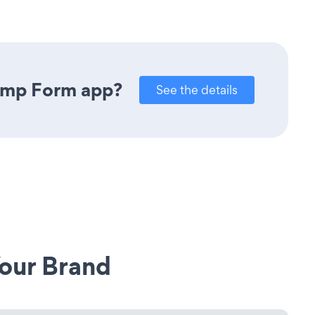
himp Form app?
See the details
our Brand