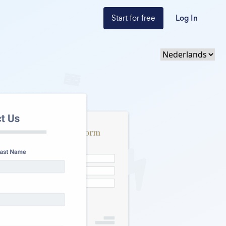
Start for free
Log In