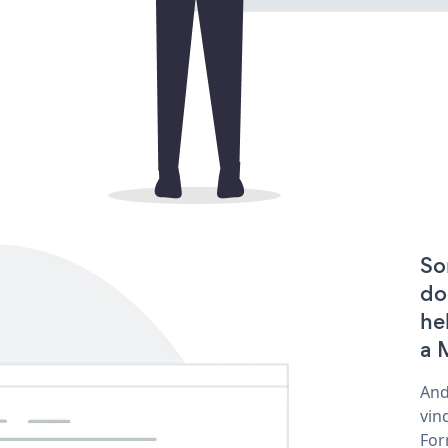
So
do
he
a 
And
vin
For