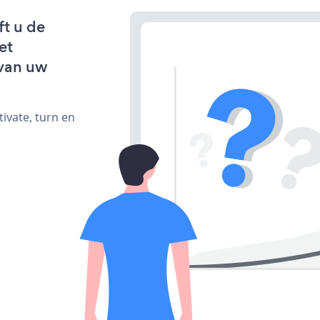
ft u de
et
van uw
ivate, turn en