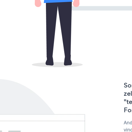
So
ze
"t
Fo
And
vin