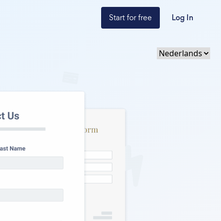
Start for free
Log In