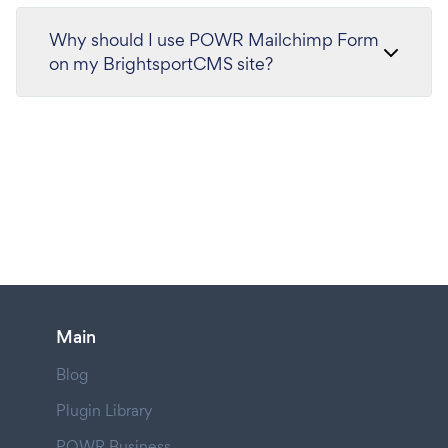
Why should I use POWR Mailchimp Form
on my BrightsportCMS site?
Main
Blog
Plugin Library
POWR Business