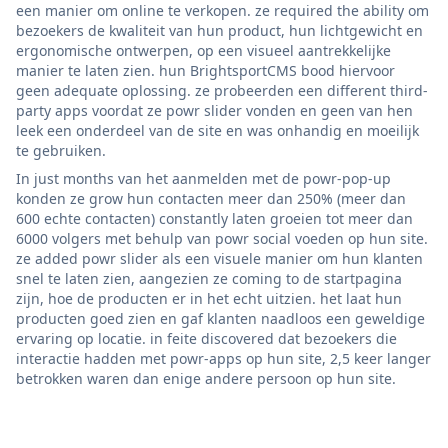
een manier om online te verkopen. ze required the ability om
bezoekers de kwaliteit van hun product, hun lichtgewicht en
ergonomische ontwerpen, op een visueel aantrekkelijke
manier te laten zien. hun BrightsportCMS bood hiervoor
geen adequate oplossing. ze probeerden een different third-
party apps voordat ze powr slider vonden en geen van hen
leek een onderdeel van de site en was onhandig en moeilijk
te gebruiken.
In just months van het aanmelden met de powr-pop-up
konden ze grow hun contacten meer dan 250% (meer dan
600 echte contacten) constantly laten groeien tot meer dan
6000 volgers met behulp van powr social voeden op hun site.
ze added powr slider als een visuele manier om hun klanten
snel te laten zien, aangezien ze coming to de startpagina
zijn, hoe de producten er in het echt uitzien. het laat hun
producten goed zien en gaf klanten naadloos een geweldige
ervaring op locatie. in feite discovered dat bezoekers die
interactie hadden met powr-apps op hun site, 2,5 keer langer
betrokken waren dan enige andere persoon op hun site.