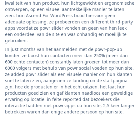
kwaliteit van hun product, hun lichtgewicht en ergonomische
ontwerpen, op een visueel aantrekkelijke manier te laten
zien. hun Ascend For WordPress bood hiervoor geen
adequate oplossing. ze probeerden een different third-party
apps voordat ze powr slider vonden en geen van hen leek
een onderdeel van de site en was onhandig en moeilijk te
gebruiken.
In just months van het aanmelden met de powr-pop-up
konden ze boost hun contacten meer dan 250% (meer dan
600 echte contacten) constantly laten groeien tot meer dan
6000 volgers met behulp van powr social voeden op hun site.
ze added powr slider als een visuele manier om hun klanten
snel te laten zien, aangezien ze landing on de startpagina
zijn, hoe de producten er in het echt uitzien. het laat hun
producten goed zien en gaf klanten naadloos een geweldige
ervaring op locatie. in feite reported dat bezoekers die
interactie hadden met powr-apps op hun site, 2,5 keer langer
betrokken waren dan enige andere persoon op hun site.