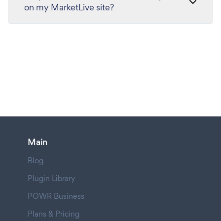
on my MarketLive site?
Main
Blog
Plugin Library
POWR Business
Plans & Pricing