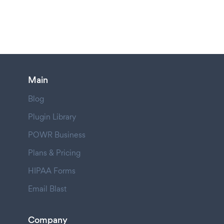
Main
Blog
Plugin Library
POWR Business
Plans & Pricing
HIPAA Forms
Email Blast
Company