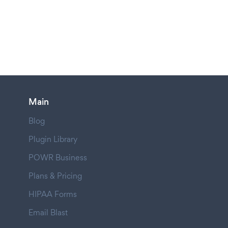
Main
Blog
Plugin Library
POWR Business
Plans & Pricing
HIPAA Forms
Email Blast