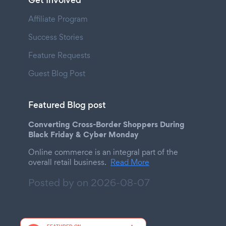
Get Involved
Affiliate Program
Success Stories
Feature Requests
Guest Blog Post
Featured Blog post
Converting Cross-Border Shoppers During
Black Friday & Cyber Monday
Online commerce is an integral part of the
overall retail business.
Read More
Posted by on
2026-08-07