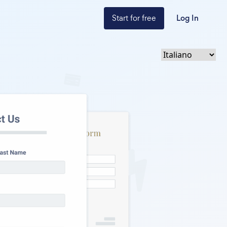
Start for free
Log In