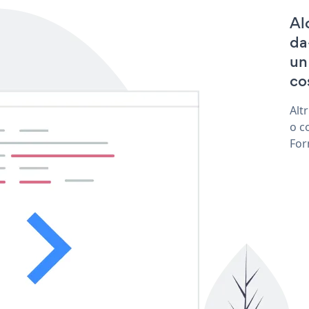
Al
da
un
co
Alt
o c
For