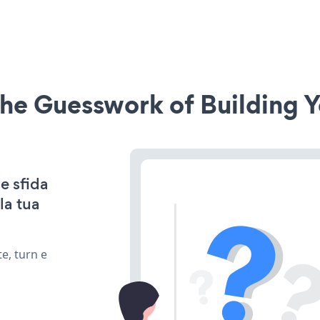
he Guesswork of Building Y
e sfida
la tua
e, turn e