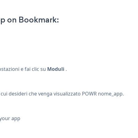
pp on Bookmark:
ostazioni e fai clic su
Moduli
.
n cui desideri che venga visualizzato POWR nome_app.
 your app