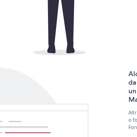
Al
da
un
Ma
Alt
o f
For