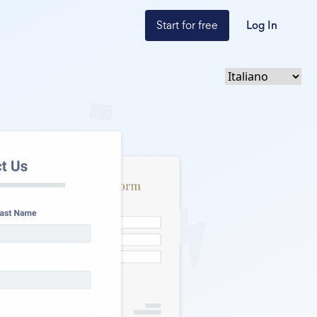
Start for free
Log In