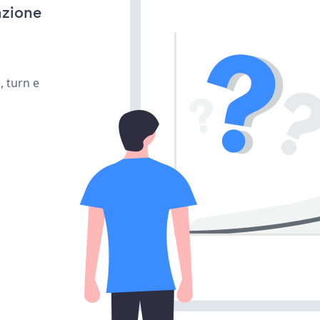
azione
, turn e