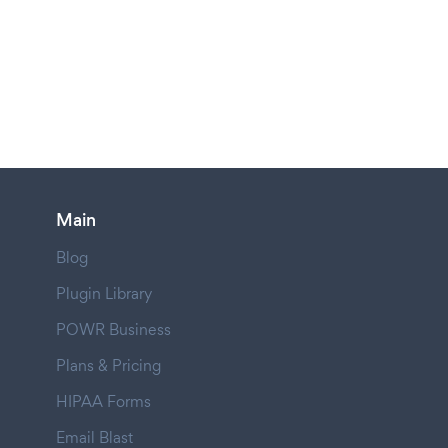
Main
Blog
Plugin Library
POWR Business
Plans & Pricing
HIPAA Forms
Email Blast