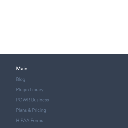
Main
Blog
Plugin Library
POWR Business
Plans & Pricing
HIPAA Forms